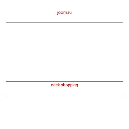
joom.ru
cdek.shopping