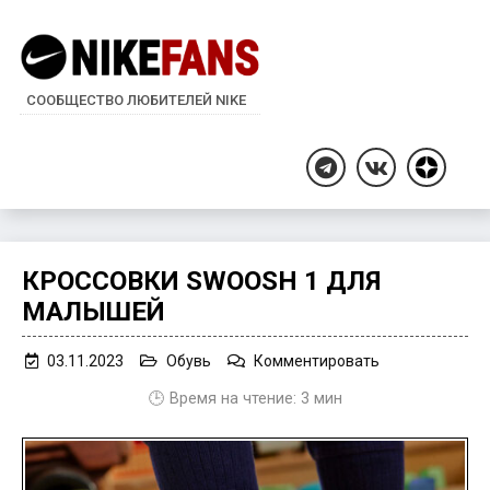
СООБЩЕСТВО ЛЮБИТЕЛЕЙ NIKE
Дзен
Telegram
ВКонтакте
КРОССОВКИ SWOOSH 1 ДЛЯ
МАЛЫШЕЙ
on
03.11.2023
Обувь
Комментировать
Кроссовки
🕒 Время на чтение:
3
мин
Swoosh
1
для
малышей