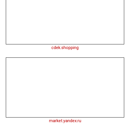
cdek.shopping
market.yandex.ru