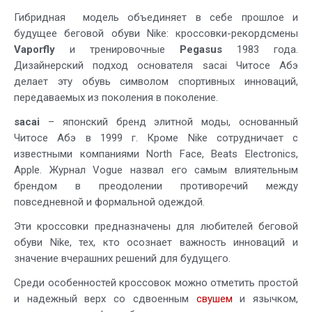
Гибридная модель объединяет в себе прошлое и
будущее беговой обуви Nike: кроссовки-рекордсмены
Vaporfly
и тренировочные
Pegasus
1983 года.
Дизайнерский подход основателя sacai Читосе Абэ
делает эту обувь символом спортивных инноваций,
передаваемых из поколения в поколение.
sacai
– японский бренд элитной моды, основанный
Читосе Абэ в 1999 г. Кроме Nike сотрудничает с
известными компаниями North Face, Beats Electronics,
Apple. Журнал Vogue назвал его самым влиятельным
брендом в преодолении противоречий между
повседневной и формальной одеждой.
Эти кроссовки предназначены для любителей беговой
обуви Nike, тех, кто осознает важность инноваций и
значение вчерашних решений для будущего.
Среди особенностей кроссовок можно отметить простой
и надежный верх со сдвоенным
свушем
и язычком,