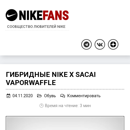
СООБЩЕСТВО ЛЮБИТЕЛЕЙ NIKE
Дзен
Telegram
ВКонтакте
ГИБРИДНЫЕ NIKE X SACAI
VAPORWAFFLE
on
04.11.2020
Обувь
Комментировать
Гибридные
🕒 Время на чтение:
3
мин
Nike
x
sacai
VaporWaffle