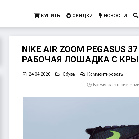
КУПИТЬ
СКИДКИ
НОВОСТИ
NIKE AIR ZOOM PEGASUS 3
РАБОЧАЯ ЛОШАДКА С КР
on
24.04.2020
Обувь
Комментировать
Nike
🕒 Время на чтение:
6
м
Air
Zoom
Pegasu
37
–
ваша
рабоча
лошадк
с