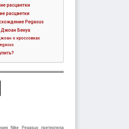
ие расцветки
ие расцветки
схождение Pegasus
 Джоан Бенуа
жоан о кроссовках
egasus
упить?
рия Nike Pegasus претерпела