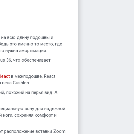
 на всю длину подошвы и
Ведь это именно то место, где
го нужна амортизация.
us 36, что обеспечивает
React
в межподошве. React
 пена Cushlon.
й, похожий на перья вид. А
пециальную зону для надежной
 ноги, сохраняя комфорт и
ет расположение вставки Zoom