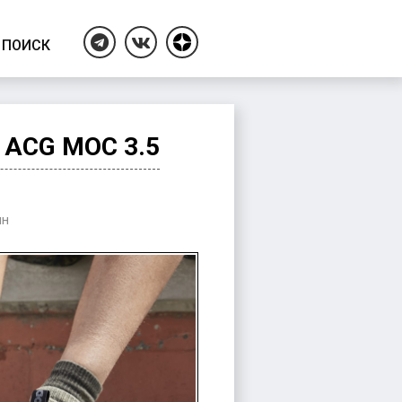
ПОИСК
Дзен
Telegram
ВКонтакте
ACG MOC 3.5
ые
ин
ы