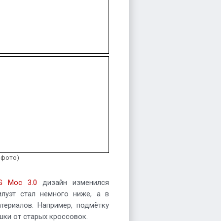
6 фото)
G Moc 3.0
дизайн изменился
илуэт стал немного ниже, а в
териалов. Например, подмётку
шки от старых кроссовок.