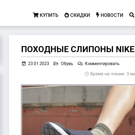
КУПИТЬ
СКИДКИ
НОВОСТИ
ПОХОДНЫЕ СЛИПОНЫ NIKE 
on
23.01.2023
Обувь
Комментировать
Походн
🕒 Время на чтение:
3
м
слипон
Nike
ACG
Moc
3.5