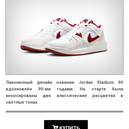
Stadium
90
в
ретро-
стиле
Лаконичный дизайн новинки Jordan Stadium 90
вдохновлён 90-ми годами. На старте были
анонсированы две классические расцветки в
светлых тонах.
КУПИТЬ