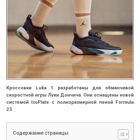
баскетбольны
кроссовки
Луки
Дончича
Кроссовки Luka 1 разработаны для обманчивой
скоростной игры Луки Дончича. Они оснащены новой
системой IsoPlate с полноразмерной пеной Formula
23.
Содержание страницы