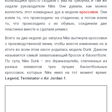
Болельщики просто сходили с ума на трибунах, и там же
сидели руководители Nike. Они думали, как можно
воплотить этот командных дух в модели
кроссовок
. Они
взяли то, что происходило на стадионах, а потом взяли
то, что происходило с их обувью, соединили две
пластинки вместе и сделали ремикс.
Всего за две недели до запуска Nike вытянула кроссовки
с производственной линии, чтобы внести изменения, но в
итоге во всем этом хаосе родилась модель Dunk. Данком
называется самый захватывающий бросок в баскетболе.
По сути, Nike Dunk – это Франкенштейн, слепленных из
разных элементов трех лучших баскетбольных
кроссовок, которые Nike имел на тот момент время:
Legend
,
Terminator
и
Air Jordan 1
.