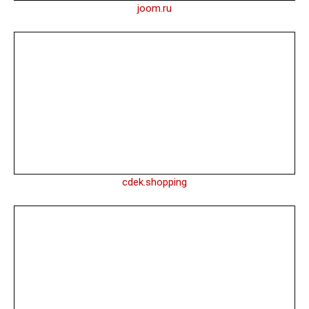
joom.ru
cdek.shopping