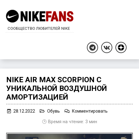
СООБЩЕСТВО ЛЮБИТЕЛЕЙ NIKE
Дзен
Telegram
ВКонтакте
NIKE AIR MAX SCORPION С
УНИКАЛЬНОЙ ВОЗДУШНОЙ
АМОРТИЗАЦИЕЙ
on
28.12.2022
Обувь
Комментировать
Nike
🕒 Время на чтение:
3
мин
Air
Max
Scorpion