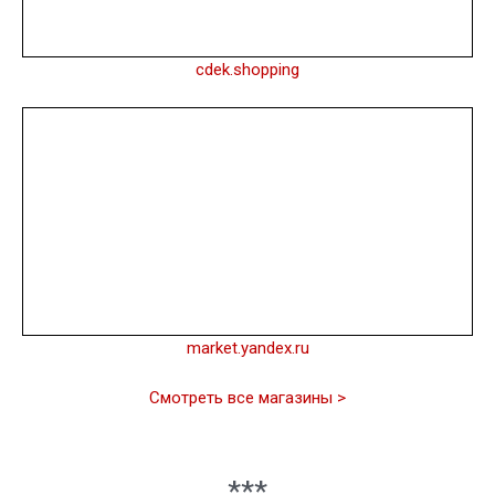
cdek.shopping
market.yandex.ru
Смотреть все магазины >
***