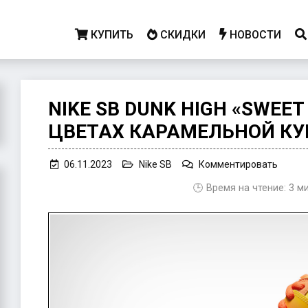
КУПИТЬ
СКИДКИ
НОВОСТИ
NIKE SB DUNK HIGH «SWEET
ЦВЕТАХ КАРАМЕЛЬНОЙ К
on
06.11.2023
Nike SB
Комментировать
Nike
🕒 Время на чтение:
3
м
SB
Dunk
High
«Swee
Tooth»
в
цвета
карам
кукуру