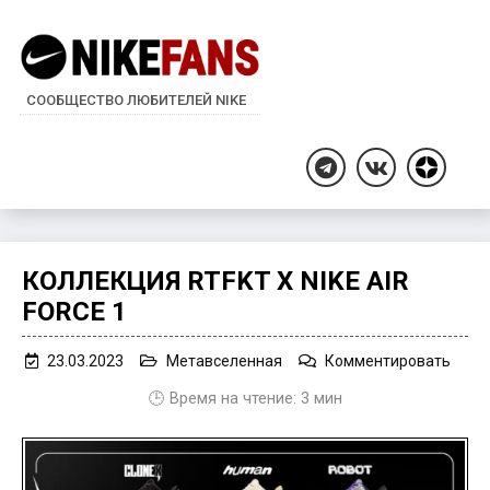
СООБЩЕСТВО ЛЮБИТЕЛЕЙ NIKE
Дзен
Telegram
ВКонтакте
КОЛЛЕКЦИЯ RTFKT X NIKE AIR
FORCE 1
on
23.03.2023
Метавселенная
Комментировать
Колл
🕒 Время на чтение:
3
мин
RTFK
x
Nike
Air